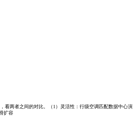
，看两者之间的对比。（1）灵活性：行级空调匹配数据中心演
滑扩容