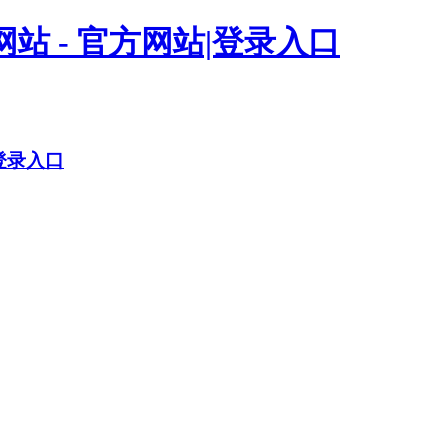
网站 - 官方网站|登录入口
|登录入口