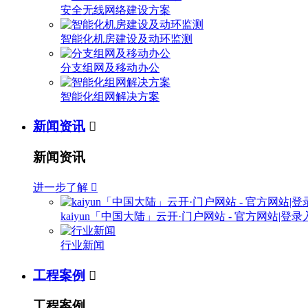
安全无线网络建设方案
智能化机房建设及动环监测
分支组网及移动办公
智能化组网解决方案
新闻资讯

新闻资讯
进一步了解

kaiyun「中国大陆」云开·门户网站 - 官方网站|登录
行业新闻
工程案例

工程案例