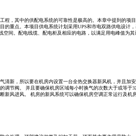
工程，其中的供配电系统的可靠性是极高的。本章中提到的项目
目的重点。本项目供电系统计划采用UPS和市电双路供电设计
槽走线空间。配电线缆、配电柜及相应的电路，以满足用电峰值为
。
气清新，所以要在机房内设置一台全热交换器新风机，并且加安
的调节阀。 并且要确保机房区域每小时换气的次数大于或等于3
断新风进风。 机房的新风系统可以确保机房空调正常运行及机