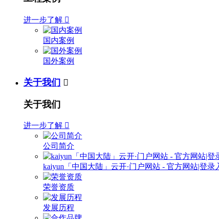
进一步了解

国内案例
国外案例
关于我们

关于我们
进一步了解

公司简介
kaiyun「中国大陆」云开·门户网站 - 官方网站|登录
荣誉资质
发展历程