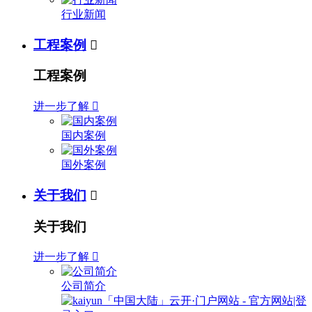
行业新闻
工程案例

工程案例
进一步了解

国内案例
国外案例
关于我们

关于我们
进一步了解

公司简介