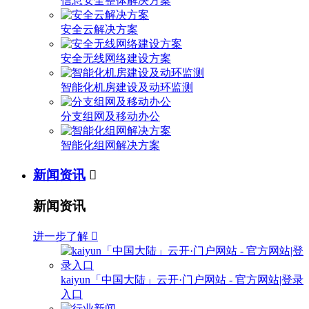
信息安全整体解决方案
安全云解决方案
安全无线网络建设方案
智能化机房建设及动环监测
分支组网及移动办公
智能化组网解决方案
新闻资讯

新闻资讯
进一步了解

kaiyun「中国大陆」云开·门户网站 - 官方网站|登录
入口