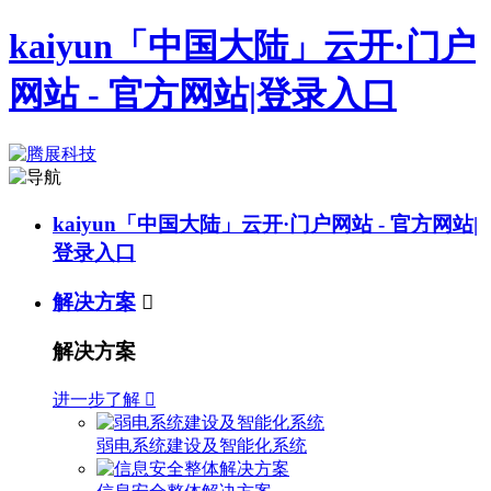
kaiyun「中国大陆」云开·门户
网站 - 官方网站|登录入口
kaiyun「中国大陆」云开·门户网站 - 官方网站|
登录入口
解决方案

解决方案
进一步了解

弱电系统建设及智能化系统