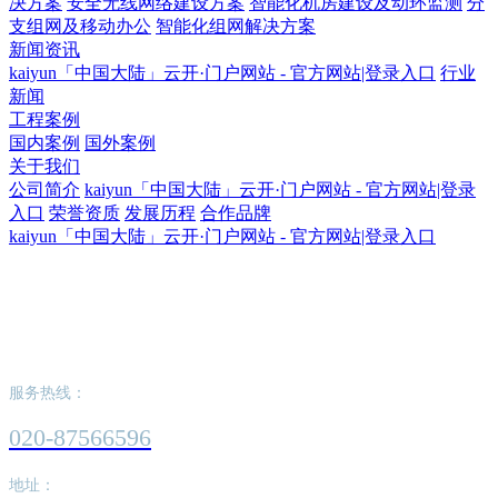
决方案
安全无线网络建设方案
智能化机房建设及动环监测
分
支组网及移动办公
智能化组网解决方案
新闻资讯
kaiyun「中国大陆」云开·门户网站 - 官方网站|登录入口
行业
新闻
工程案例
国内案例
国外案例
关于我们
公司简介
kaiyun「中国大陆」云开·门户网站 - 官方网站|登录
入口
荣誉资质
发展历程
合作品牌
kaiyun「中国大陆」云开·门户网站 - 官方网站|登录入口
kaiyun「中国大陆」云开·门户网站 - 官方网
站|登录入口
服务热线：
020-87566596
地址：