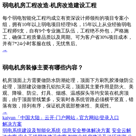
弱电机房工程改造-机房改造建设工程
每个弱电智能化工程均成立有资深设计师领衔的项目专案小
组，拥有10年以上弱电项目经理9名，15年以上从业经验弱电
工程师9支，自有9个专业施工队伍，工程绝不外包，严格施
工，确保工程质量品质以及周期。可为客户省30%项目成本，
并有7*24小时客服在线，无忧售后。
→
弱电机房装修主要有哪些内容？
机房顶面上方需要做防水防潮处理，顶面下方刷乳胶漆做防尘
处理，顶部建议做微孔铝扣天花，顶面其主要作用是防火、美
观、降噪、防尘。灯具、烟感、温感探头等均安装在机房顶
面，由于顶面管线繁多，安装时各系统管路必须横平竖直，错
落有致，排列有序，保证机房底部整体性、美观性。
→
kaiyun「中国大陆」云开·门户网站 - 官方网站|登录入口
解决方案
弱电系统建设及智能化系统
信息安全整体解决方案
安全云解