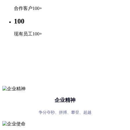
合作客户100+
100
现有员工100+
kaiyun「中国大陆」云开·门户
网站 - 官方网站|登录入口
专心、专注、专业，超越自我，共赢未来
企业精神
争分夺秒、拼搏、攀登、超越