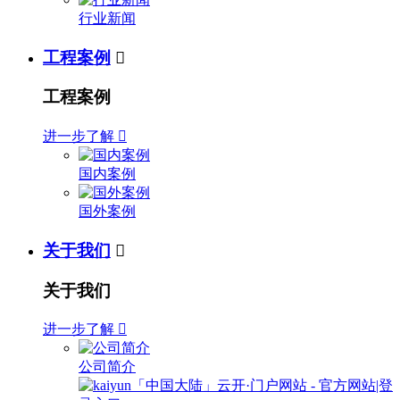
行业新闻
工程案例

工程案例
进一步了解

国内案例
国外案例
关于我们

关于我们
进一步了解

公司简介