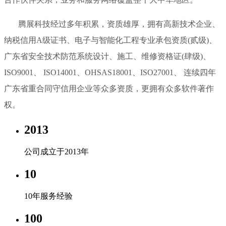
腾展科技经过多年积累，资质雄厚，拥有高新技术企业、
纳税信用A级证书、电子与智能化工程专业承包资质(贰级)、
广东省安全技术防范系统设计、施工、维修资格证(肆级)、
ISO9001、 ISO14001、OHSAS18001、ISO27001、 连续四年
广东省重合同守信用企业等众多资质，更拥有众多软件著作
权。
2013
公司成立于2013年
10
10年服务经验
100