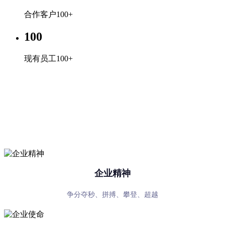
合作客户100+
100
现有员工100+
kaiyun「中国大陆」云开·门户
网站 - 官方网站|登录入口
专心、专注、专业，超越自我，共赢未来
企业精神
争分夺秒、拼搏、攀登、超越