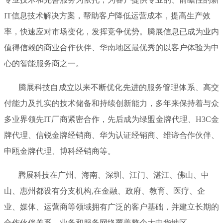
IT信息技术解决方案，帮助客户降低运营成本，提高生产效
率，快速应对市场变化，发挥竞争优势。腾展信息已成为业内
值得信赖的商业合作伙伴、华南地区最优秀的以客户体验为中
心的智能服务商之一。
腾展科技自成立以来不断优化先进的服务管理体系、高交
付能力及扎实的技术储备和持续创新能力，多年来保持着与众
多业界领先IT厂商紧密合作，先后成为绿盟金牌代理、H3C金
牌代理、信锐金牌经销商、华为认证经销商、维谛合作伙伴、
申瓯金牌代理、博科经销商等。
腾展科技在广州、海南、深圳、江门、湛江、佛山、中
山、惠州都设有分支机构,在金融、政府、教育、医疗、企
业、媒体、运营商等领域拥有广泛的客户基础，并建立长期的
合作伙伴关系，业务和服务网络覆盖整个大中华地区。