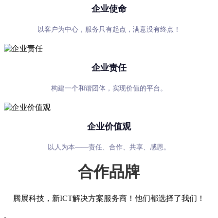
企业使命
以客户为中心，服务只有起点，满意没有终点！
企业责任
构建一个和谐团体，实现价值的平台。
企业价值观
以人为本——责任、合作、共享、感恩。
合作品牌
腾展科技，新ICT解决方案服务商！他们都选择了我们！