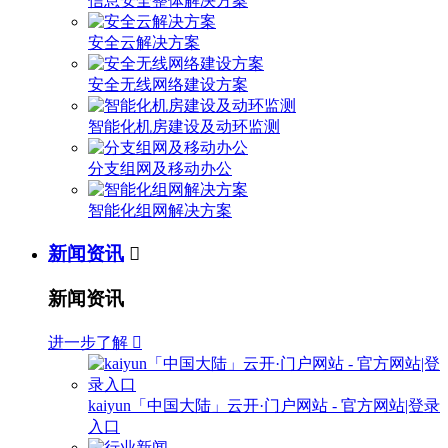
信息安全整体解决方案
安全云解决方案
安全无线网络建设方案
智能化机房建设及动环监测
分支组网及移动办公
智能化组网解决方案
新闻资讯

新闻资讯
进一步了解

kaiyun「中国大陆」云开·门户网站 - 官方网站|登录
入口