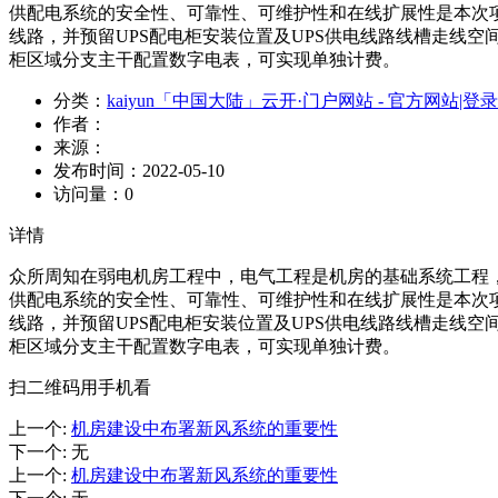
供配电系统的安全性、可靠性、可维护性和在线扩展性是本次
线路，并预留UPS配电柜安装位置及UPS供电线路线槽走线
柜区域分支主干配置数字电表，可实现单独计费。
分类：
kaiyun「中国大陆」云开·门户网站 - 官方网站|登
作者：
来源：
发布时间：
2022-05-10
访问量：
0
详情
众所周知在弱电机房工程中，电气工程是机房的基础系统工程
供配电系统的安全性、可靠性、可维护性和在线扩展性是本次
线路，并预留UPS配电柜安装位置及UPS供电线路线槽走线
柜区域分支主干配置数字电表，可实现单独计费。
扫二维码用手机看
上一个
:
机房建设中布署新风系统的重要性
下一个
:
无
上一个
:
机房建设中布署新风系统的重要性