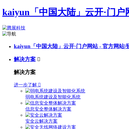
kaiyun「中国大陆」云开·门户
kaiyun「中国大陆」云开·门户网站 - 官方网站
解决方案

解决方案
进一步了解

弱电系统建设及智能化系统
信息安全整体解决方案
安全云解决方案