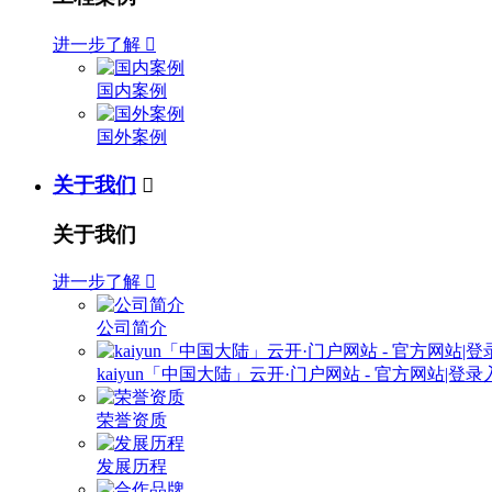
进一步了解

国内案例
国外案例
关于我们

关于我们
进一步了解

公司简介
kaiyun「中国大陆」云开·门户网站 - 官方网站|登录
荣誉资质
发展历程