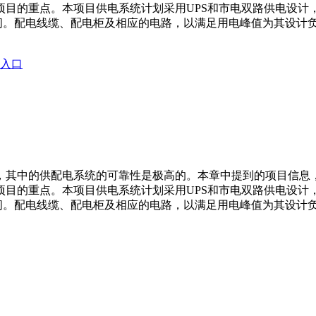
项目的重点。本项目供电系统计划采用UPS和市电双路供电设计
空间。配电线缆、配电柜及相应的电路，以满足用电峰值为其设计
录入口
，其中的供配电系统的可靠性是极高的。本章中提到的项目信息
项目的重点。本项目供电系统计划采用UPS和市电双路供电设计
空间。配电线缆、配电柜及相应的电路，以满足用电峰值为其设计