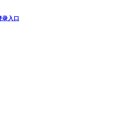
|登录入口